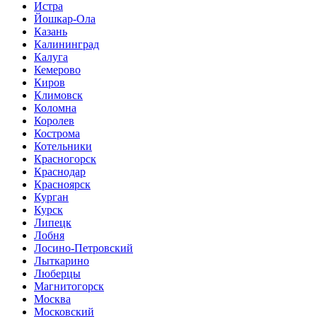
Истра
Йошкар-Ола
Казань
Калининград
Калуга
Кемерово
Киров
Климовск
Коломна
Королев
Кострома
Котельники
Красногорск
Краснодар
Красноярск
Курган
Курск
Липецк
Лобня
Лосино-Петровский
Лыткарино
Люберцы
Магнитогорск
Москва
Московский