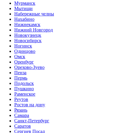
Мурманск
Мытищи
Набережные челны
Нахабино
Нижнекамск
Нижний Новгород
Новокузнецк
Новосибирск
Ногинск
Одинцово
Омск
Оренбург
Орехово-Зуево
Пенза
Пермь
Подольск
Пушкино
Раменское
Реутов
Ростов на дону
Рязань
Самара
Санкт-Петербург
Саратов
Сергиев Посад