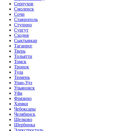
Серпухов
Смоленск
Сочи
Ставрополь
Ступино
Сургут
Сходня
Сыктывкар
Таганрог
Тверь
Тольятти
Томск
Троицк
Тула
Тюмень
Улан-Удэ
Ульяновск
Уфа
Фрязино
Химки
Чебоксары
Челябинск
Щелково
Щербинка
Элекстросталь