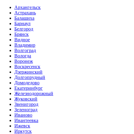
Архангельск
Астрахань
Балашиха
Барнаул
Белгород
Брянск
Видное
Владимир
Волгоград
Вологда
Воронеж
Воскресенск
Дзержинский
Долгопрудный
Домодедово
Екатеринбург
Железнодорожный
Жуковский
Звенигород
Зеленоград
Иваново
Ивантеевка
Ижевск
Иркутск