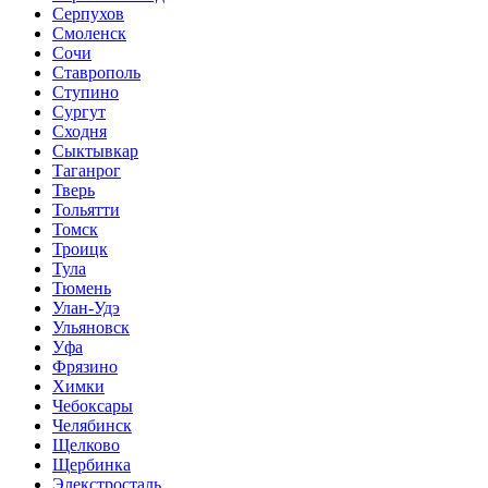
Серпухов
Смоленск
Сочи
Ставрополь
Ступино
Сургут
Сходня
Сыктывкар
Таганрог
Тверь
Тольятти
Томск
Троицк
Тула
Тюмень
Улан-Удэ
Ульяновск
Уфа
Фрязино
Химки
Чебоксары
Челябинск
Щелково
Щербинка
Элекстросталь