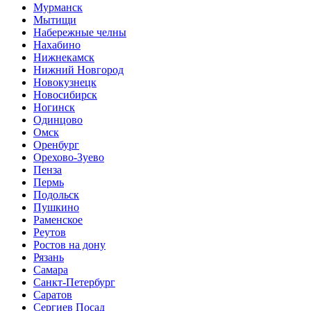
Мурманск
Мытищи
Набережные челны
Нахабино
Нижнекамск
Нижний Новгород
Новокузнецк
Новосибирск
Ногинск
Одинцово
Омск
Оренбург
Орехово-Зуево
Пенза
Пермь
Подольск
Пушкино
Раменское
Реутов
Ростов на дону
Рязань
Самара
Санкт-Петербург
Саратов
Сергиев Посад