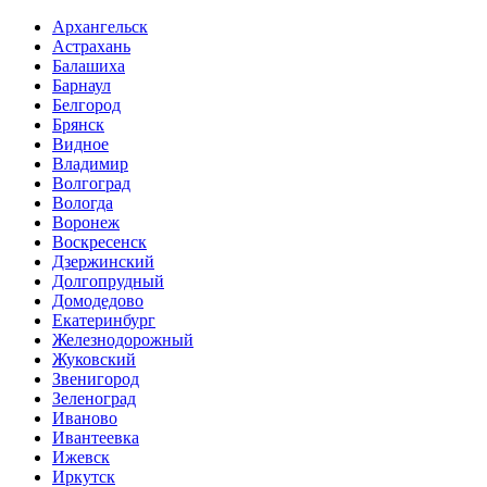
Архангельск
Астрахань
Балашиха
Барнаул
Белгород
Брянск
Видное
Владимир
Волгоград
Вологда
Воронеж
Воскресенск
Дзержинский
Долгопрудный
Домодедово
Екатеринбург
Железнодорожный
Жуковский
Звенигород
Зеленоград
Иваново
Ивантеевка
Ижевск
Иркутск