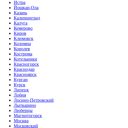
Истра
Йошкар-Ола
Казань
Калининград
Калуга
Кемерово
Киров
Климовск
Коломна
Королев
Кострома
Котельники
Красногорск
Краснодар
Красноярск
Курган
Курск
Липецк
Лобня
Лосино-Петровский
Лыткарино
Люберцы
Магнитогорск
Москва
Московский