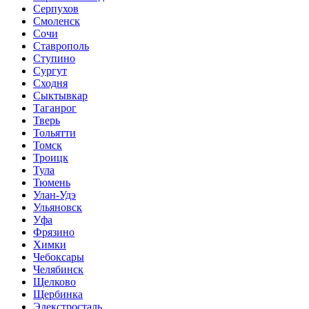
Серпухов
Смоленск
Сочи
Ставрополь
Ступино
Сургут
Сходня
Сыктывкар
Таганрог
Тверь
Тольятти
Томск
Троицк
Тула
Тюмень
Улан-Удэ
Ульяновск
Уфа
Фрязино
Химки
Чебоксары
Челябинск
Щелково
Щербинка
Элекстросталь