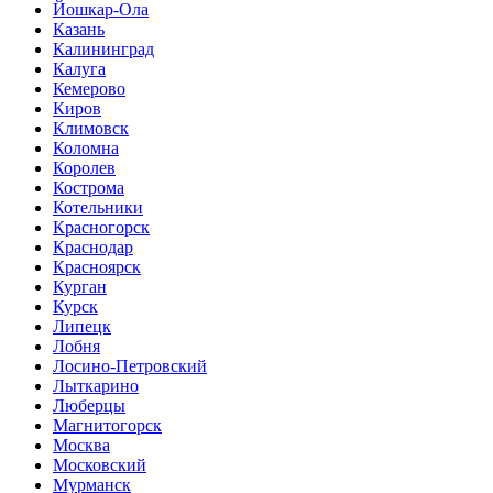
Йошкар-Ола
Казань
Калининград
Калуга
Кемерово
Киров
Климовск
Коломна
Королев
Кострома
Котельники
Красногорск
Краснодар
Красноярск
Курган
Курск
Липецк
Лобня
Лосино-Петровский
Лыткарино
Люберцы
Магнитогорск
Москва
Московский
Мурманск