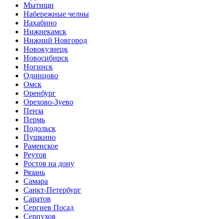
Мытищи
Набережные челны
Нахабино
Нижнекамск
Нижний Новгород
Новокузнецк
Новосибирск
Ногинск
Одинцово
Омск
Оренбург
Орехово-Зуево
Пенза
Пермь
Подольск
Пушкино
Раменское
Реутов
Ростов на дону
Рязань
Самара
Санкт-Петербург
Саратов
Сергиев Посад
Серпухов