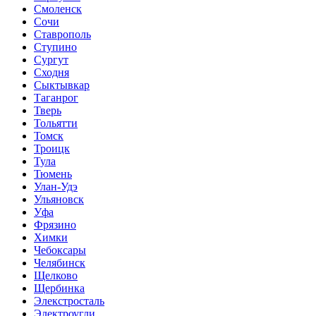
Смоленск
Сочи
Ставрополь
Ступино
Сургут
Сходня
Сыктывкар
Таганрог
Тверь
Тольятти
Томск
Троицк
Тула
Тюмень
Улан-Удэ
Ульяновск
Уфа
Фрязино
Химки
Чебоксары
Челябинск
Щелково
Щербинка
Элекстросталь
Электроугли