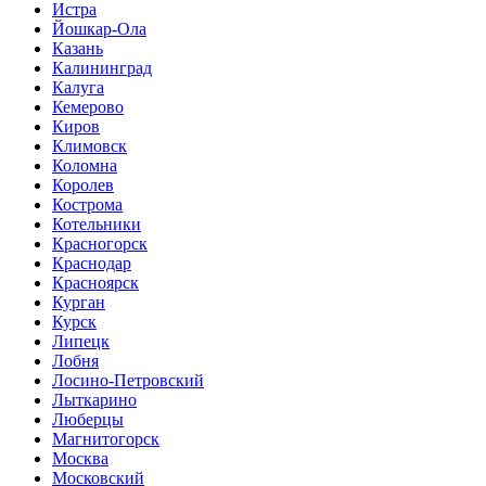
Истра
Йошкар-Ола
Казань
Калининград
Калуга
Кемерово
Киров
Климовск
Коломна
Королев
Кострома
Котельники
Красногорск
Краснодар
Красноярск
Курган
Курск
Липецк
Лобня
Лосино-Петровский
Лыткарино
Люберцы
Магнитогорск
Москва
Московский