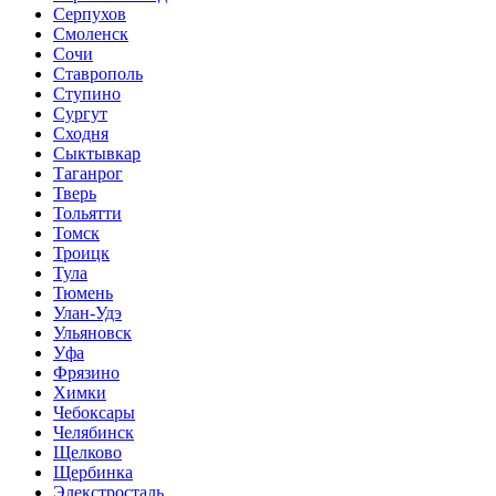
Серпухов
Смоленск
Сочи
Ставрополь
Ступино
Сургут
Сходня
Сыктывкар
Таганрог
Тверь
Тольятти
Томск
Троицк
Тула
Тюмень
Улан-Удэ
Ульяновск
Уфа
Фрязино
Химки
Чебоксары
Челябинск
Щелково
Щербинка
Элекстросталь