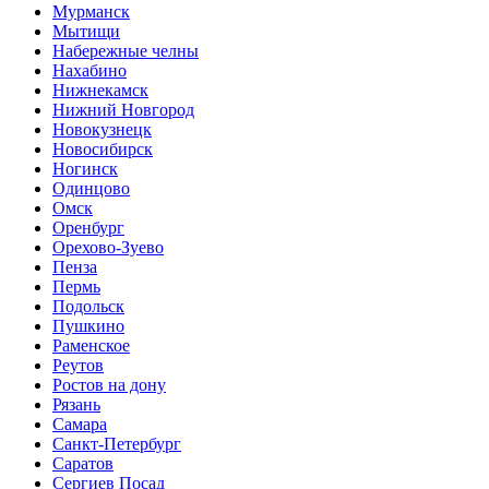
Мурманск
Мытищи
Набережные челны
Нахабино
Нижнекамск
Нижний Новгород
Новокузнецк
Новосибирск
Ногинск
Одинцово
Омск
Оренбург
Орехово-Зуево
Пенза
Пермь
Подольск
Пушкино
Раменское
Реутов
Ростов на дону
Рязань
Самара
Санкт-Петербург
Саратов
Сергиев Посад