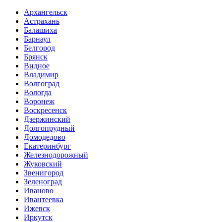
Архангельск
Астрахань
Балашиха
Барнаул
Белгород
Брянск
Видное
Владимир
Волгоград
Вологда
Воронеж
Воскресенск
Дзержинский
Долгопрудный
Домодедово
Екатеринбург
Железнодорожный
Жуковский
Звенигород
Зеленоград
Иваново
Ивантеевка
Ижевск
Иркутск