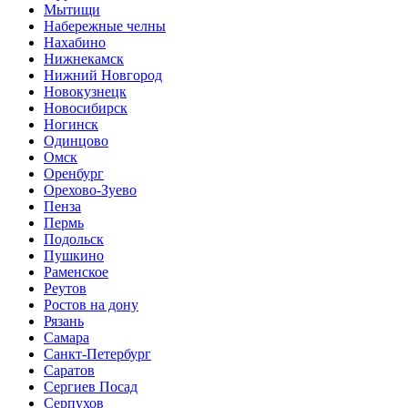
Мытищи
Набережные челны
Нахабино
Нижнекамск
Нижний Новгород
Новокузнецк
Новосибирск
Ногинск
Одинцово
Омск
Оренбург
Орехово-Зуево
Пенза
Пермь
Подольск
Пушкино
Раменское
Реутов
Ростов на дону
Рязань
Самара
Санкт-Петербург
Саратов
Сергиев Посад
Серпухов