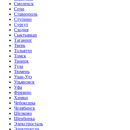
Смоленск
Сочи
Ставрополь
Ступино
Сургут
Сходня
Сыктывкар
Таганрог
Тверь
Тольятти
Томск
Троицк
Тула
Тюмень
Улан-Удэ
Ульяновск
Уфа
Фрязино
Химки
Чебоксары
Челябинск
Щелково
Щербинка
Элекстросталь
Электроугли