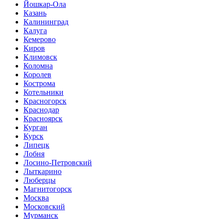
Йошкар-Ола
Казань
Калининград
Калуга
Кемерово
Киров
Климовск
Коломна
Королев
Кострома
Котельники
Красногорск
Краснодар
Красноярск
Курган
Курск
Липецк
Лобня
Лосино-Петровский
Лыткарино
Люберцы
Магнитогорск
Москва
Московский
Мурманск