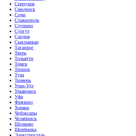
Серпухов
Смоленск
Сочи
Ставрополь
Ступино
Сургут
Сходня
Сыктывкар
Таганрог
Тверь
Тольятти
Томск
Троицк
Тула
Тюмень
Улан-Удэ
Ульяновск
Уфа
Фрязино
Химки
Чебоксары
Челябинск
Щелково
Щербинка
Элекстросталь