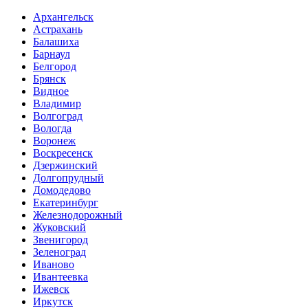
Архангельск
Астрахань
Балашиха
Барнаул
Белгород
Брянск
Видное
Владимир
Волгоград
Вологда
Воронеж
Воскресенск
Дзержинский
Долгопрудный
Домодедово
Екатеринбург
Железнодорожный
Жуковский
Звенигород
Зеленоград
Иваново
Ивантеевка
Ижевск
Иркутск