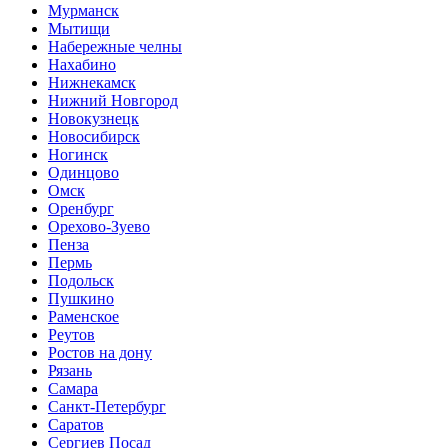
Мурманск
Мытищи
Набережные челны
Нахабино
Нижнекамск
Нижний Новгород
Новокузнецк
Новосибирск
Ногинск
Одинцово
Омск
Оренбург
Орехово-Зуево
Пенза
Пермь
Подольск
Пушкино
Раменское
Реутов
Ростов на дону
Рязань
Самара
Санкт-Петербург
Саратов
Сергиев Посад