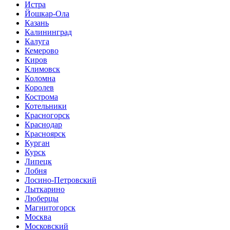
Истра
Йошкар-Ола
Казань
Калининград
Калуга
Кемерово
Киров
Климовск
Коломна
Королев
Кострома
Котельники
Красногорск
Краснодар
Красноярск
Курган
Курск
Липецк
Лобня
Лосино-Петровский
Лыткарино
Люберцы
Магнитогорск
Москва
Московский