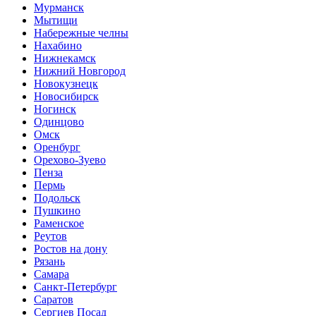
Мурманск
Мытищи
Набережные челны
Нахабино
Нижнекамск
Нижний Новгород
Новокузнецк
Новосибирск
Ногинск
Одинцово
Омск
Оренбург
Орехово-Зуево
Пенза
Пермь
Подольск
Пушкино
Раменское
Реутов
Ростов на дону
Рязань
Самара
Санкт-Петербург
Саратов
Сергиев Посад