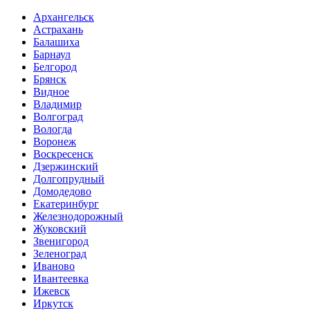
Архангельск
Астрахань
Балашиха
Барнаул
Белгород
Брянск
Видное
Владимир
Волгоград
Вологда
Воронеж
Воскресенск
Дзержинский
Долгопрудный
Домодедово
Екатеринбург
Железнодорожный
Жуковский
Звенигород
Зеленоград
Иваново
Ивантеевка
Ижевск
Иркутск