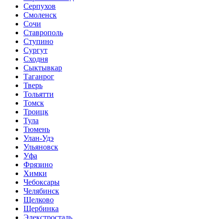
Серпухов
Смоленск
Сочи
Ставрополь
Ступино
Сургут
Сходня
Сыктывкар
Таганрог
Тверь
Тольятти
Томск
Троицк
Тула
Тюмень
Улан-Удэ
Ульяновск
Уфа
Фрязино
Химки
Чебоксары
Челябинск
Щелково
Щербинка
Элекстросталь