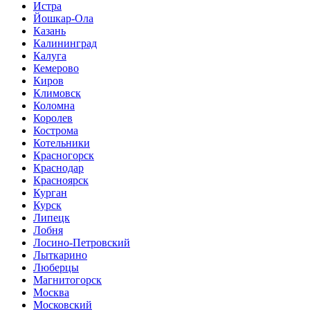
Истра
Йошкар-Ола
Казань
Калининград
Калуга
Кемерово
Киров
Климовск
Коломна
Королев
Кострома
Котельники
Красногорск
Краснодар
Красноярск
Курган
Курск
Липецк
Лобня
Лосино-Петровский
Лыткарино
Люберцы
Магнитогорск
Москва
Московский