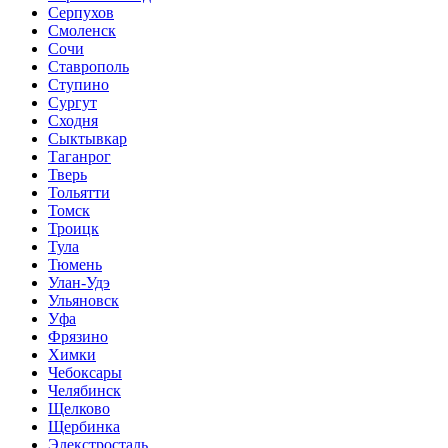
Серпухов
Смоленск
Сочи
Ставрополь
Ступино
Сургут
Сходня
Сыктывкар
Таганрог
Тверь
Тольятти
Томск
Троицк
Тула
Тюмень
Улан-Удэ
Ульяновск
Уфа
Фрязино
Химки
Чебоксары
Челябинск
Щелково
Щербинка
Элекстросталь