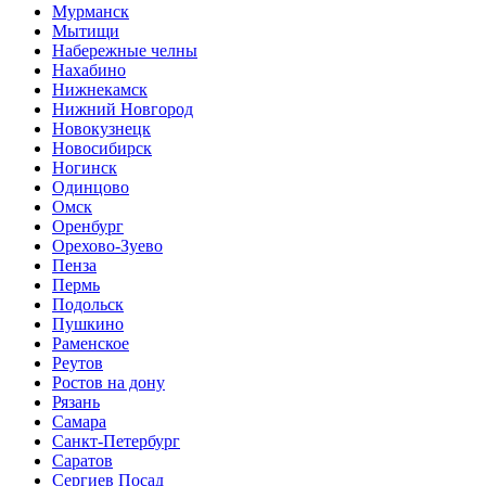
Мурманск
Мытищи
Набережные челны
Нахабино
Нижнекамск
Нижний Новгород
Новокузнецк
Новосибирск
Ногинск
Одинцово
Омск
Оренбург
Орехово-Зуево
Пенза
Пермь
Подольск
Пушкино
Раменское
Реутов
Ростов на дону
Рязань
Самара
Санкт-Петербург
Саратов
Сергиев Посад