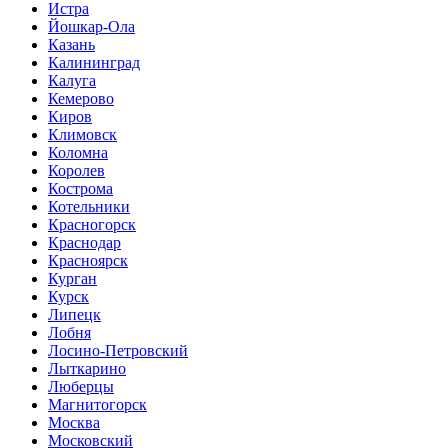
Истра
Йошкар-Ола
Казань
Калининград
Калуга
Кемерово
Киров
Климовск
Коломна
Королев
Кострома
Котельники
Красногорск
Краснодар
Красноярск
Курган
Курск
Липецк
Лобня
Лосино-Петровский
Лыткарино
Люберцы
Магнитогорск
Москва
Московский