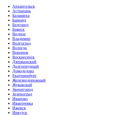
Архангельск
Астрахань
Балашиха
Барнаул
Белгород
Брянск
Видное
Владимир
Волгоград
Вологда
Воронеж
Воскресенск
Дзержинский
Долгопрудный
Домодедово
Екатеринбург
Железнодорожный
Жуковский
Звенигород
Зеленоград
Иваново
Ивантеевка
Ижевск
Иркутск