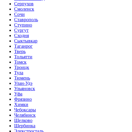
Серпухов
Смоленск
Сочи
Ставрополь
Ступино
Сургут
Сходня
Сыктывкар
Таганрог
Тверь
Тольятти
Томск
Троицк
Тула
Тюмень
Улан-Удэ
Ульяновск
Уфа
Фрязино
Химки
Чебоксары
Челябинск
Щелково
Щербинка
Элекстросталь