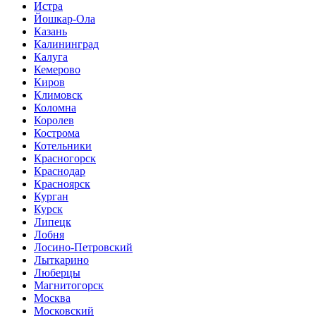
Истра
Йошкар-Ола
Казань
Калининград
Калуга
Кемерово
Киров
Климовск
Коломна
Королев
Кострома
Котельники
Красногорск
Краснодар
Красноярск
Курган
Курск
Липецк
Лобня
Лосино-Петровский
Лыткарино
Люберцы
Магнитогорск
Москва
Московский