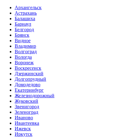
Архангельск
Астрахань
Балашиха
Барнаул
Белгород
Брянск
Видное
Владимир
Волгоград
Вологда
Воронеж
Воскресенск
Дзержинский
Долгопрудный
Домодедово
Екатеринбург
Железнодорожный
Жуковский
Звенигород
Зеленоград
Иваново
Ивантеевка
Ижевск
Иркутск