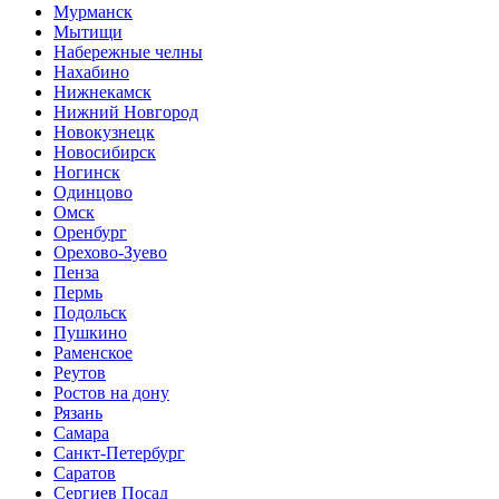
Мурманск
Мытищи
Набережные челны
Нахабино
Нижнекамск
Нижний Новгород
Новокузнецк
Новосибирск
Ногинск
Одинцово
Омск
Оренбург
Орехово-Зуево
Пенза
Пермь
Подольск
Пушкино
Раменское
Реутов
Ростов на дону
Рязань
Самара
Санкт-Петербург
Саратов
Сергиев Посад