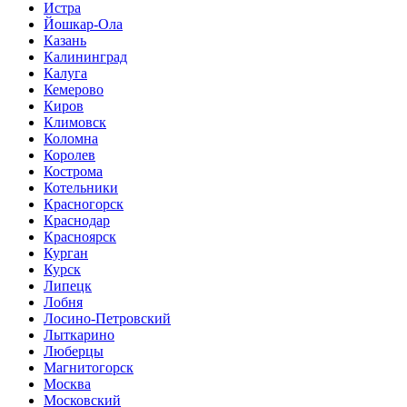
Истра
Йошкар-Ола
Казань
Калининград
Калуга
Кемерово
Киров
Климовск
Коломна
Королев
Кострома
Котельники
Красногорск
Краснодар
Красноярск
Курган
Курск
Липецк
Лобня
Лосино-Петровский
Лыткарино
Люберцы
Магнитогорск
Москва
Московский