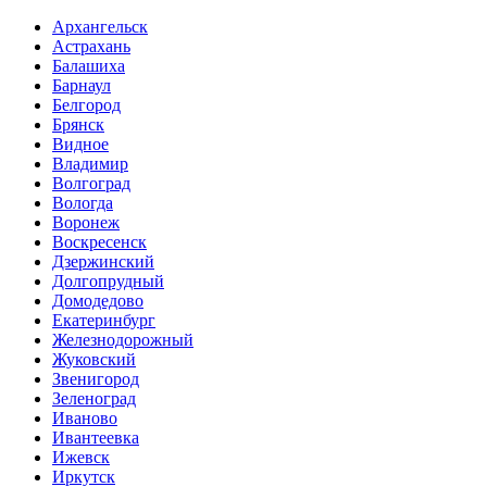
Архангельск
Астрахань
Балашиха
Барнаул
Белгород
Брянск
Видное
Владимир
Волгоград
Вологда
Воронеж
Воскресенск
Дзержинский
Долгопрудный
Домодедово
Екатеринбург
Железнодорожный
Жуковский
Звенигород
Зеленоград
Иваново
Ивантеевка
Ижевск
Иркутск