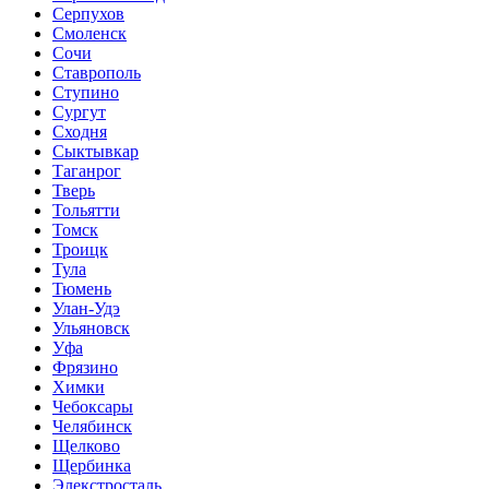
Серпухов
Смоленск
Сочи
Ставрополь
Ступино
Сургут
Сходня
Сыктывкар
Таганрог
Тверь
Тольятти
Томск
Троицк
Тула
Тюмень
Улан-Удэ
Ульяновск
Уфа
Фрязино
Химки
Чебоксары
Челябинск
Щелково
Щербинка
Элекстросталь