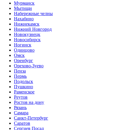
Мурманск
Мытищи
Набережные челны
Нахабино
Нижнекамск
Нижний Новгород
Новокузнецк
Новосибирск
Ногинск
Одинцово
Омск
Оренбург
Орехово-Зуево
Пенза
Пермь
Подольск
Пушкино
Раменское
Реутов
Ростов на дону
Рязань
Самара
Санкт-Петербург
Саратов
Сергиев Посад