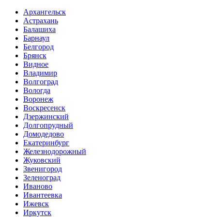
Архангельск
Астрахань
Балашиха
Барнаул
Белгород
Брянск
Видное
Владимир
Волгоград
Вологда
Воронеж
Воскресенск
Дзержинский
Долгопрудный
Домодедово
Екатеринбург
Железнодорожный
Жуковский
Звенигород
Зеленоград
Иваново
Ивантеевка
Ижевск
Иркутск