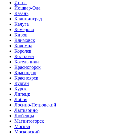
Истра
Йошкар-Ола
Казань
Калининград
Калуга
Кемерово
Киров
Климовск
Коломна
Королев
Кострома
Котельники
Красногорск
Краснодар
Красноярск
Курган
Курск
Липецк
Лобня
Лосино-Петровский
Лыткарино
Люберцы
Магнитогорск
Москва
Московский