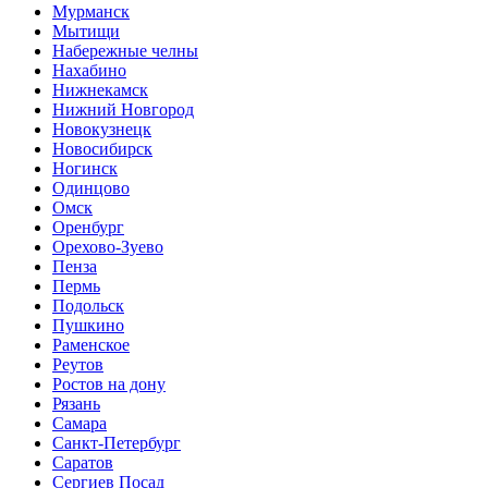
Мурманск
Мытищи
Набережные челны
Нахабино
Нижнекамск
Нижний Новгород
Новокузнецк
Новосибирск
Ногинск
Одинцово
Омск
Оренбург
Орехово-Зуево
Пенза
Пермь
Подольск
Пушкино
Раменское
Реутов
Ростов на дону
Рязань
Самара
Санкт-Петербург
Саратов
Сергиев Посад