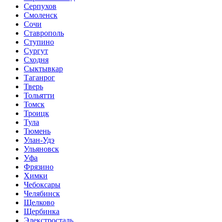
Серпухов
Смоленск
Сочи
Ставрополь
Ступино
Сургут
Сходня
Сыктывкар
Таганрог
Тверь
Тольятти
Томск
Троицк
Тула
Тюмень
Улан-Удэ
Ульяновск
Уфа
Фрязино
Химки
Чебоксары
Челябинск
Щелково
Щербинка
Элекстросталь