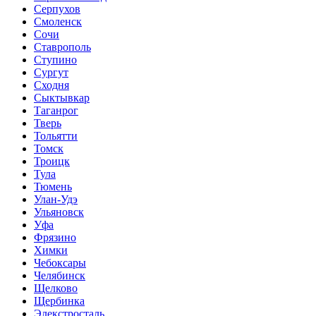
Серпухов
Смоленск
Сочи
Ставрополь
Ступино
Сургут
Сходня
Сыктывкар
Таганрог
Тверь
Тольятти
Томск
Троицк
Тула
Тюмень
Улан-Удэ
Ульяновск
Уфа
Фрязино
Химки
Чебоксары
Челябинск
Щелково
Щербинка
Элекстросталь