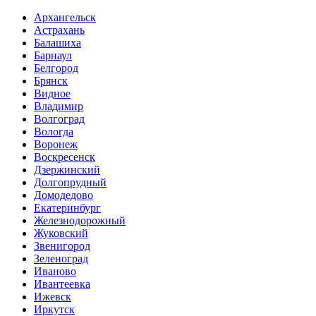
Архангельск
Астрахань
Балашиха
Барнаул
Белгород
Брянск
Видное
Владимир
Волгоград
Вологда
Воронеж
Воскресенск
Дзержинский
Долгопрудный
Домодедово
Екатеринбург
Железнодорожный
Жуковский
Звенигород
Зеленоград
Иваново
Ивантеевка
Ижевск
Иркутск