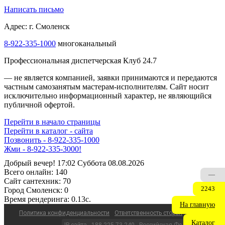
Написать письмо
Адрес: г. Смоленск
8-922-335-1000
многоканальный
Профессиональная диспетчерская Клуб 24.7
— не является компанией, заявки принимаются и передаются
частным самозанятым мастерам‑исполнителям. Сайт носит
исключительно информационный характер, не являющийся
публичной офертой.
Перейти в начало страницы
Перейти в каталог - сайта
Позвонить - 8-922-335-1000
Жми - 8-922-335-3000!
Добрый вечер! 17:02 Суббота 08.08.2026
Всего онлайн:
140
—
Сайт cантехник:
70
2243
Город Смоленск:
0
Время рендеринга:
0.13c.
На главную
Политика конфиденциальности
Ответственность сторон
Каталог
IP сайта - 188.225.73.240 - Российская Федерация