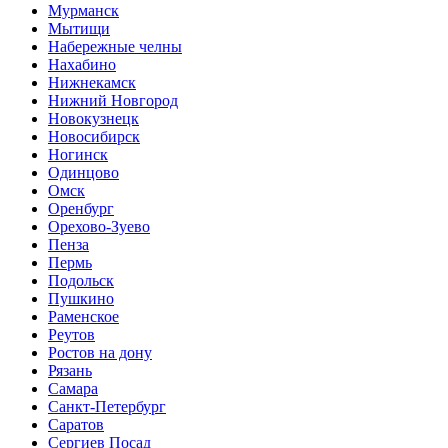
Мурманск
Мытищи
Набережные челны
Нахабино
Нижнекамск
Нижний Новгород
Новокузнецк
Новосибирск
Ногинск
Одинцово
Омск
Оренбург
Орехово-Зуево
Пенза
Пермь
Подольск
Пушкино
Раменское
Реутов
Ростов на дону
Рязань
Самара
Санкт-Петербург
Саратов
Сергиев Посад