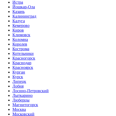
Истра
Йошкар-Ола
Казань
Калининград
Калуга
Кемерово
Киров
Климовск
Коломна
Королев
Кострома
Котельники
Красногорск
Краснодар
Красноярск
Курган
Курск
Липецк
Лобня
Лосино-Петровский
Лыткарино
Люберцы
Магнитогорск
Москва
Московский