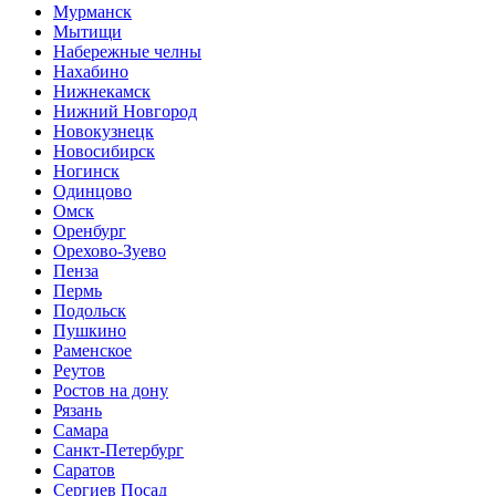
Мурманск
Мытищи
Набережные челны
Нахабино
Нижнекамск
Нижний Новгород
Новокузнецк
Новосибирск
Ногинск
Одинцово
Омск
Оренбург
Орехово-Зуево
Пенза
Пермь
Подольск
Пушкино
Раменское
Реутов
Ростов на дону
Рязань
Самара
Санкт-Петербург
Саратов
Сергиев Посад