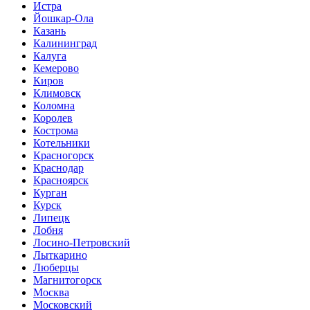
Истра
Йошкар-Ола
Казань
Калининград
Калуга
Кемерово
Киров
Климовск
Коломна
Королев
Кострома
Котельники
Красногорск
Краснодар
Красноярск
Курган
Курск
Липецк
Лобня
Лосино-Петровский
Лыткарино
Люберцы
Магнитогорск
Москва
Московский