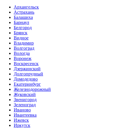
Архангельск
Астрахань
Балашиха
Барнаул
Белгород
Брянск
Видное
Владимир
Волгоград
Вологда
Воронеж
Воскресенск
Дзержинский
Долгопрудный
Домодедово
Екатеринбург
Железнодорожный
Жуковский
Звенигород
Зеленоград
Иваново
Ивантеевка
Ижевск
Иркутск