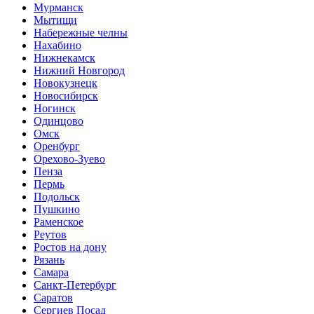
Мурманск
Мытищи
Набережные челны
Нахабино
Нижнекамск
Нижний Новгород
Новокузнецк
Новосибирск
Ногинск
Одинцово
Омск
Оренбург
Орехово-Зуево
Пенза
Пермь
Подольск
Пушкино
Раменское
Реутов
Ростов на дону
Рязань
Самара
Санкт-Петербург
Саратов
Сергиев Посад