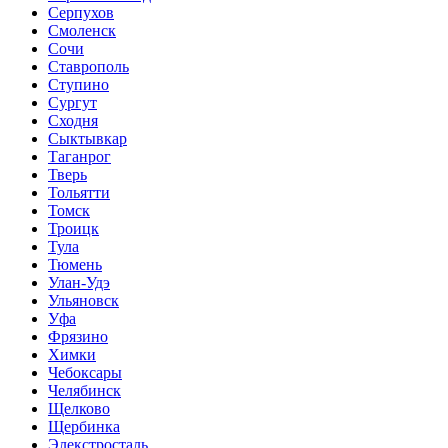
Серпухов
Смоленск
Сочи
Ставрополь
Ступино
Сургут
Сходня
Сыктывкар
Таганрог
Тверь
Тольятти
Томск
Троицк
Тула
Тюмень
Улан-Удэ
Ульяновск
Уфа
Фрязино
Химки
Чебоксары
Челябинск
Щелково
Щербинка
Элекстросталь