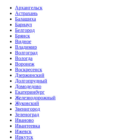
Архангельск
Астрахань
Балашиха
Барнаул
Белгород
Брянск
Видное
Владимир
Волгоград
Вологда
Воронеж
Воскресенск
Дзержинский
Долгопрудный
Домодедово
Екатеринбург
Железнодорожный
Жуковский
Звенигород
Зеленоград
Иваново
Ивантеевка
Ижевск
Иркутск