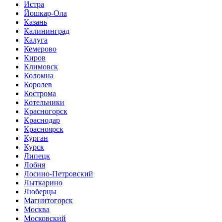
Истра
Йошкар-Ола
Казань
Калининград
Калуга
Кемерово
Киров
Климовск
Коломна
Королев
Кострома
Котельники
Красногорск
Краснодар
Красноярск
Курган
Курск
Липецк
Лобня
Лосино-Петровский
Лыткарино
Люберцы
Магнитогорск
Москва
Московский