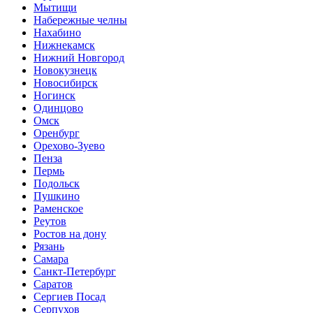
Мытищи
Набережные челны
Нахабино
Нижнекамск
Нижний Новгород
Новокузнецк
Новосибирск
Ногинск
Одинцово
Омск
Оренбург
Орехово-Зуево
Пенза
Пермь
Подольск
Пушкино
Раменское
Реутов
Ростов на дону
Рязань
Самара
Санкт-Петербург
Саратов
Сергиев Посад
Серпухов