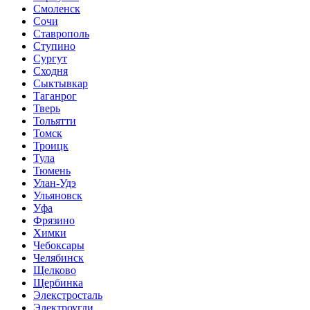
Смоленск
Сочи
Ставрополь
Ступино
Сургут
Сходня
Сыктывкар
Таганрог
Тверь
Тольятти
Томск
Троицк
Тула
Тюмень
Улан-Удэ
Ульяновск
Уфа
Фрязино
Химки
Чебоксары
Челябинск
Щелково
Щербинка
Элекстросталь
Электроугли