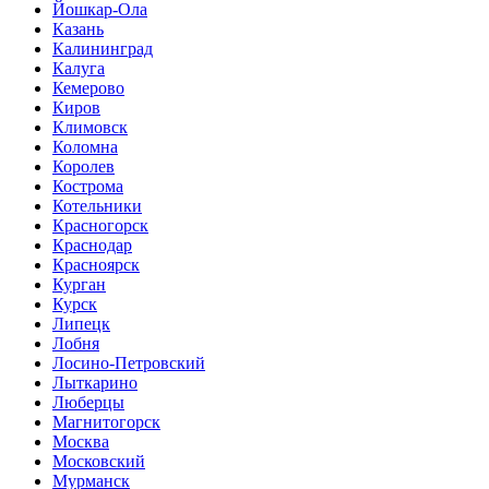
Йошкар-Ола
Казань
Калининград
Калуга
Кемерово
Киров
Климовск
Коломна
Королев
Кострома
Котельники
Красногорск
Краснодар
Красноярск
Курган
Курск
Липецк
Лобня
Лосино-Петровский
Лыткарино
Люберцы
Магнитогорск
Москва
Московский
Мурманск