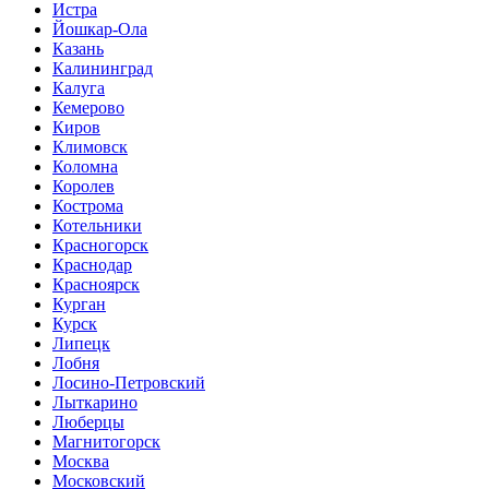
Истра
Йошкар-Ола
Казань
Калининград
Калуга
Кемерово
Киров
Климовск
Коломна
Королев
Кострома
Котельники
Красногорск
Краснодар
Красноярск
Курган
Курск
Липецк
Лобня
Лосино-Петровский
Лыткарино
Люберцы
Магнитогорск
Москва
Московский