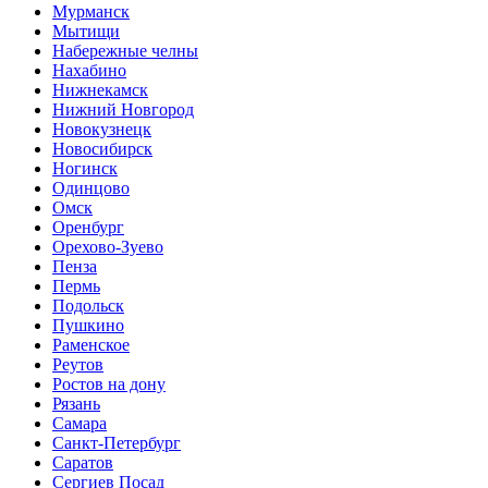
Мурманск
Мытищи
Набережные челны
Нахабино
Нижнекамск
Нижний Новгород
Новокузнецк
Новосибирск
Ногинск
Одинцово
Омск
Оренбург
Орехово-Зуево
Пенза
Пермь
Подольск
Пушкино
Раменское
Реутов
Ростов на дону
Рязань
Самара
Санкт-Петербург
Саратов
Сергиев Посад