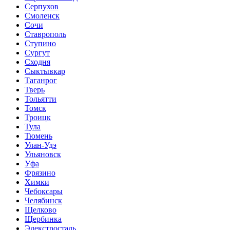
Серпухов
Смоленск
Сочи
Ставрополь
Ступино
Сургут
Сходня
Сыктывкар
Таганрог
Тверь
Тольятти
Томск
Троицк
Тула
Тюмень
Улан-Удэ
Ульяновск
Уфа
Фрязино
Химки
Чебоксары
Челябинск
Щелково
Щербинка
Элекстросталь