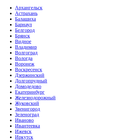
Архангельск
Астрахань
Балашиха
Барнаул
Белгород
Брянск
Видное
Владимир
Волгоград
Вологда
Воронеж
Воскресенск
Дзержинский
Долгопрудный
Домодедово
Екатеринбург
Железнодорожный
Жуковский
Звенигород
Зеленоград
Иваново
Ивантеевка
Ижевск
Иркутск