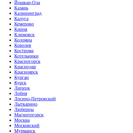
Йошкар-Ола
Казань
Калининград
Калуга
Кемерово
Киров
Климовск
Коломна
Королев
Кострома
Котельники
Красногорск
Краснодар
Красноярск
Курган
Курск
Липецк
Лобня
Лосино-Петровский
Лыткарино
Люберцы
Магнитогорск
Москва
Московский
Мурманск