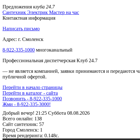
Предложения
клуба 24.7
Сантехник
Электрик
Мастер на час
Контактная информация
Написать письмо
Адрес: г. Смоленск
8-922-335-1000
многоканальный
Профессиональная диспетчерская Клуб 24.7
— не является компанией, заявки принимаются и передаются 
публичной офертой.
Перейти в начало страницы
Перейти в каталог - сайта
Позвонить - 8-922-335-1000
Жми - 8-922-335-3000!
Добрый вечер! 21:25 Суббота 08.08.2026
Всего онлайн:
138
Сайт cантехник:
57
Город Смоленск:
1
Время рендеринга:
0.148c.