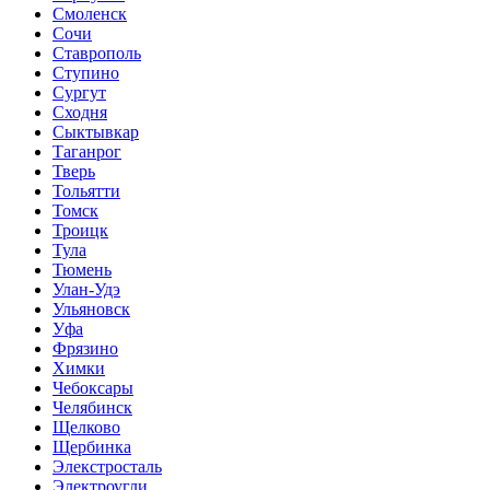
Смоленск
Сочи
Ставрополь
Ступино
Сургут
Сходня
Сыктывкар
Таганрог
Тверь
Тольятти
Томск
Троицк
Тула
Тюмень
Улан-Удэ
Ульяновск
Уфа
Фрязино
Химки
Чебоксары
Челябинск
Щелково
Щербинка
Элекстросталь
Электроугли