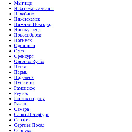
Мытищи
Набережные челны
Нахабино
Нижнекамск
Нижний Новгород
Новокузнецк
Новосибирск
Ногинск
Одинцово
Омск
Оренбург
Орехово-Зуево
Пенза
Пермь
Подольск
Пушкино
Раменское
Реутов
Ростов на дону
Рязань
Самара
Санкт-Петербург
Саратов
Сергиев Посад
Серпухов