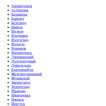
Архангельск
Астрахань
Балашиха
Барнаул
Белгород
Брянск
Видное
Владимир
Волгоград
Вологда
Воронеж
Воскресенск
Дзержинский
Долгопрудный
Домодедово
Екатеринбург
Железнодорожный
Жуковский
Звенигород
Зеленоград
Иваново
Ивантеевка
Ижевск
Иркутск