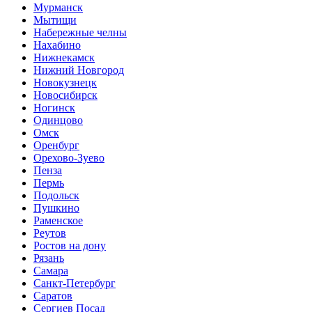
Мурманск
Мытищи
Набережные челны
Нахабино
Нижнекамск
Нижний Новгород
Новокузнецк
Новосибирск
Ногинск
Одинцово
Омск
Оренбург
Орехово-Зуево
Пенза
Пермь
Подольск
Пушкино
Раменское
Реутов
Ростов на дону
Рязань
Самара
Санкт-Петербург
Саратов
Сергиев Посад