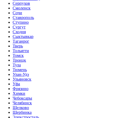
Серпухов
Смоленск
Сочи
Ставрополь
Ступино
Сургут
Сходня
Сыктывкар
Таганрог
Тверь
Тольятти
Томск
Троицк
Тула
Тюмень
Улан-Удэ
Ульяновск
Уфа
Фрязино
Химки
Чебоксары
Челябинск
Щелково
Щербинка
Элекстросталь