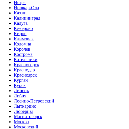
Истра
Йошкар-Ола
Казань
Калининград
Калуга
Кемерово
Киров
Климовск
Коломна
Королев
Кострома
Котельники
Красногорск
Краснодар
Красноярск
Курган
Курск
Липецк
Лобня
Лосино-Петровский
Лыткарино
Люберцы
Магнитогорск
Москва
Московский