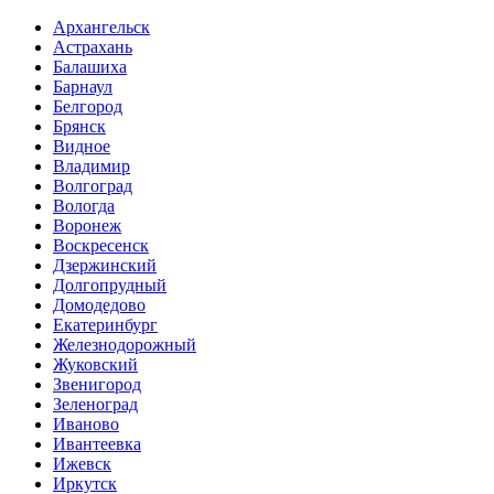
Архангельск
Астрахань
Балашиха
Барнаул
Белгород
Брянск
Видное
Владимир
Волгоград
Вологда
Воронеж
Воскресенск
Дзержинский
Долгопрудный
Домодедово
Екатеринбург
Железнодорожный
Жуковский
Звенигород
Зеленоград
Иваново
Ивантеевка
Ижевск
Иркутск