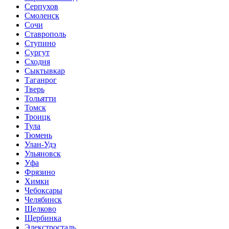
Серпухов
Смоленск
Сочи
Ставрополь
Ступино
Сургут
Сходня
Сыктывкар
Таганрог
Тверь
Тольятти
Томск
Троицк
Тула
Тюмень
Улан-Удэ
Ульяновск
Уфа
Фрязино
Химки
Чебоксары
Челябинск
Щелково
Щербинка
Элекстросталь