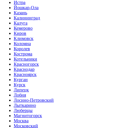
Истра
Йошкар-Ола
Казань
Калининград
Калуга
Кемерово
Киров
Климовск
Коломна
Королев
Кострома
Котельники
Красногорск
Краснодар
Красноярск
Курган
Курск
Липецк
Лобня
Лосино-Петровский
Лыткарино
Люберцы
Магнитогорск
Москва
Московский