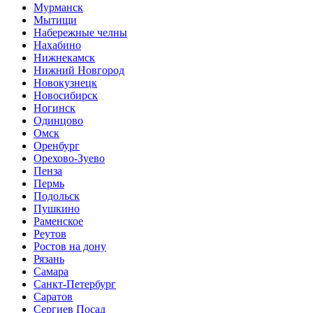
Мурманск
Мытищи
Набережные челны
Нахабино
Нижнекамск
Нижний Новгород
Новокузнецк
Новосибирск
Ногинск
Одинцово
Омск
Оренбург
Орехово-Зуево
Пенза
Пермь
Подольск
Пушкино
Раменское
Реутов
Ростов на дону
Рязань
Самара
Санкт-Петербург
Саратов
Сергиев Посад