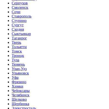
Серпухов
Смоленск
Сочи
Ставрополь
Ступино
Сургут
Сходня
Сыктывкар
Таганрог
Тверь
Тольятти
Томск
Троицк
Тула
Тюмень
Улан-Удэ
Ульяновск
Уфа
Фрязино
Химки
Чебоксары
Челябинск
Щелково
Щербинка
Элекстросталь