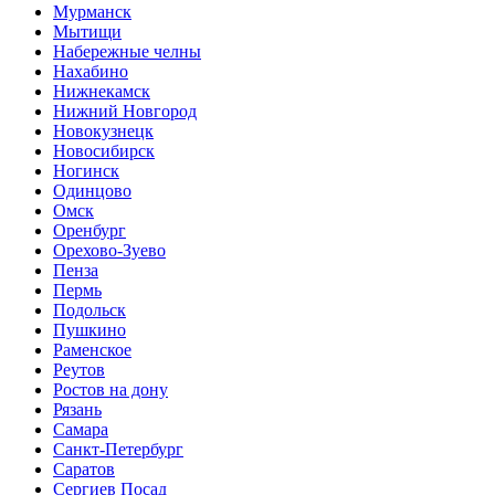
Мурманск
Мытищи
Набережные челны
Нахабино
Нижнекамск
Нижний Новгород
Новокузнецк
Новосибирск
Ногинск
Одинцово
Омск
Оренбург
Орехово-Зуево
Пенза
Пермь
Подольск
Пушкино
Раменское
Реутов
Ростов на дону
Рязань
Самара
Санкт-Петербург
Саратов
Сергиев Посад