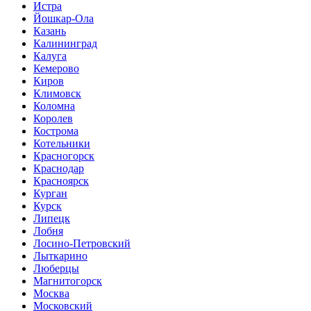
Истра
Йошкар-Ола
Казань
Калининград
Калуга
Кемерово
Киров
Климовск
Коломна
Королев
Кострома
Котельники
Красногорск
Краснодар
Красноярск
Курган
Курск
Липецк
Лобня
Лосино-Петровский
Лыткарино
Люберцы
Магнитогорск
Москва
Московский