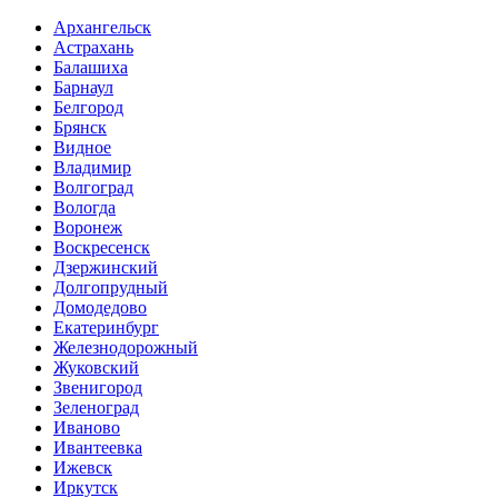
Архангельск
Астрахань
Балашиха
Барнаул
Белгород
Брянск
Видное
Владимир
Волгоград
Вологда
Воронеж
Воскресенск
Дзержинский
Долгопрудный
Домодедово
Екатеринбург
Железнодорожный
Жуковский
Звенигород
Зеленоград
Иваново
Ивантеевка
Ижевск
Иркутск