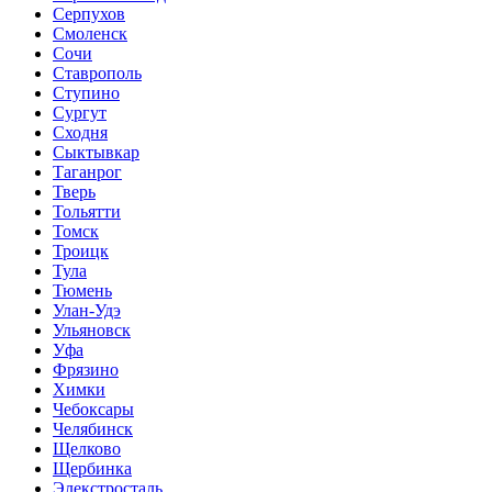
Серпухов
Смоленск
Сочи
Ставрополь
Ступино
Сургут
Сходня
Сыктывкар
Таганрог
Тверь
Тольятти
Томск
Троицк
Тула
Тюмень
Улан-Удэ
Ульяновск
Уфа
Фрязино
Химки
Чебоксары
Челябинск
Щелково
Щербинка
Элекстросталь