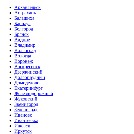
Архангельск
Астрахань
Балашиха
Барнаул
Белгород
Брянск
Видное
Владимир
Волгоград
Вологда
Воронеж
Воскресенск
Дзержинский
Долгопрудный
Домодедово
Екатеринбург
Железнодорожный
Жуковский
Звенигород
Зеленоград
Иваново
Ивантеевка
Ижевск
Иркутск