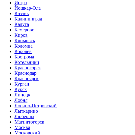
Истра
Йошкар-Ола
Казань
Калининград
Калуга
Кемерово
Киров
Климовск
Коломна
Королев
Кострома
Котельники
Красногорск
Краснодар
Красноярск
Курган
Курск
Липецк
Лобня
Лосино-Петровский
Лыткарино
Люберцы
Магнитогорск
Москва
Московский