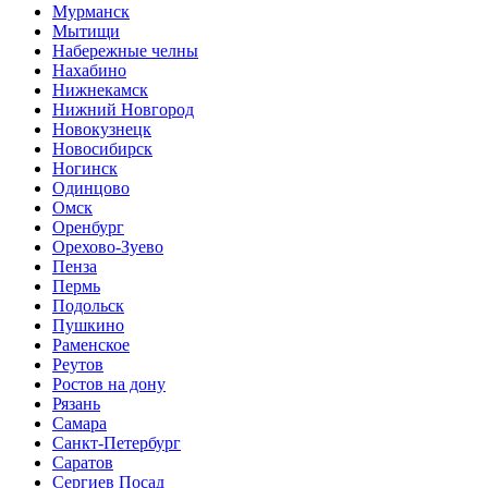
Мурманск
Мытищи
Набережные челны
Нахабино
Нижнекамск
Нижний Новгород
Новокузнецк
Новосибирск
Ногинск
Одинцово
Омск
Оренбург
Орехово-Зуево
Пенза
Пермь
Подольск
Пушкино
Раменское
Реутов
Ростов на дону
Рязань
Самара
Санкт-Петербург
Саратов
Сергиев Посад