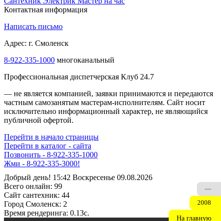
Сантехник
Электрик
Мастер на час
Контактная информация
Написать письмо
Адрес: г. Смоленск
8-922-335-1000
многоканальный
Профессиональная диспетчерская Клуб 24.7
— не является компанией, заявки принимаются и передаются
частным самозанятым мастерам‑исполнителям. Сайт носит
исключительно информационный характер, не являющийся
публичной офертой.
Перейти в начало страницы
Перейти в каталог - сайта
Позвонить - 8-922-335-1000
Жми - 8-922-335-3000!
Добрый день! 15:42 Воскресенье 09.08.2026
Всего онлайн:
99
—
Сайт cантехник:
44
2008
Город Смоленск:
2
Время рендеринга:
0.13c.
На главную