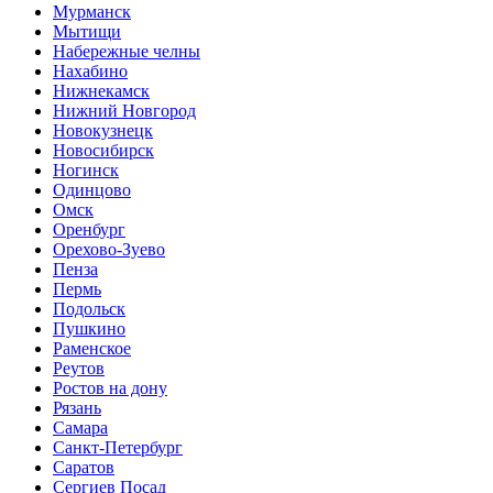
Мурманск
Мытищи
Набережные челны
Нахабино
Нижнекамск
Нижний Новгород
Новокузнецк
Новосибирск
Ногинск
Одинцово
Омск
Оренбург
Орехово-Зуево
Пенза
Пермь
Подольск
Пушкино
Раменское
Реутов
Ростов на дону
Рязань
Самара
Санкт-Петербург
Саратов
Сергиев Посад