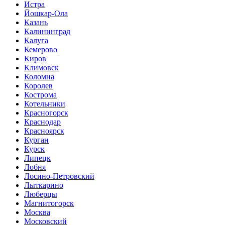
Истра
Йошкар-Ола
Казань
Калининград
Калуга
Кемерово
Киров
Климовск
Коломна
Королев
Кострома
Котельники
Красногорск
Краснодар
Красноярск
Курган
Курск
Липецк
Лобня
Лосино-Петровский
Лыткарино
Люберцы
Магнитогорск
Москва
Московский