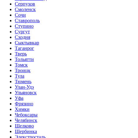
Серпухов
Смоленск
Сочи
Ставрополь
Ступино
Сургут
Сходня
Сыктывкар
Таганрог
Тверь
Тольятти
Томск
Троицк
Тула
Тюмень
Улан-Удэ
Ульяновск
Уфа
Фрязино
Химки
Чебоксары
Челябинск
Щелково
Щербинка
Элекстросталь