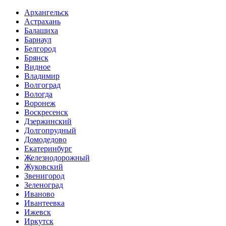
Архангельск
Астрахань
Балашиха
Барнаул
Белгород
Брянск
Видное
Владимир
Волгоград
Вологда
Воронеж
Воскресенск
Дзержинский
Долгопрудный
Домодедово
Екатеринбург
Железнодорожный
Жуковский
Звенигород
Зеленоград
Иваново
Ивантеевка
Ижевск
Иркутск