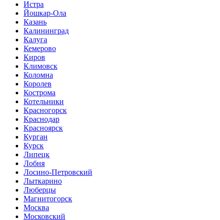
Истра
Йошкар-Ола
Казань
Калининград
Калуга
Кемерово
Киров
Климовск
Коломна
Королев
Кострома
Котельники
Красногорск
Краснодар
Красноярск
Курган
Курск
Липецк
Лобня
Лосино-Петровский
Лыткарино
Люберцы
Магнитогорск
Москва
Московский