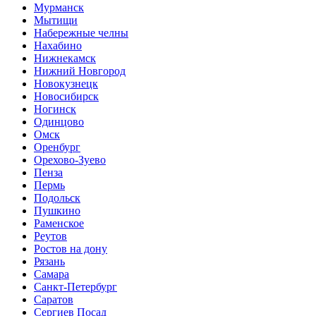
Мурманск
Мытищи
Набережные челны
Нахабино
Нижнекамск
Нижний Новгород
Новокузнецк
Новосибирск
Ногинск
Одинцово
Омск
Оренбург
Орехово-Зуево
Пенза
Пермь
Подольск
Пушкино
Раменское
Реутов
Ростов на дону
Рязань
Самара
Санкт-Петербург
Саратов
Сергиев Посад