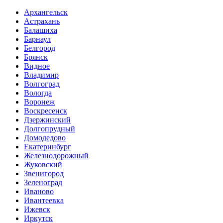
Архангельск
Астрахань
Балашиха
Барнаул
Белгород
Брянск
Видное
Владимир
Волгоград
Вологда
Воронеж
Воскресенск
Дзержинский
Долгопрудный
Домодедово
Екатеринбург
Железнодорожный
Жуковский
Звенигород
Зеленоград
Иваново
Ивантеевка
Ижевск
Иркутск