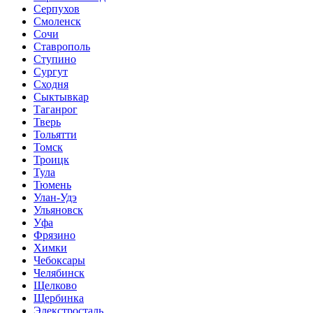
Серпухов
Смоленск
Сочи
Ставрополь
Ступино
Сургут
Сходня
Сыктывкар
Таганрог
Тверь
Тольятти
Томск
Троицк
Тула
Тюмень
Улан-Удэ
Ульяновск
Уфа
Фрязино
Химки
Чебоксары
Челябинск
Щелково
Щербинка
Элекстросталь