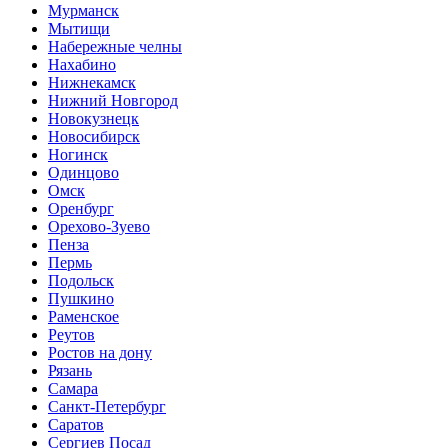
Мурманск
Мытищи
Набережные челны
Нахабино
Нижнекамск
Нижний Новгород
Новокузнецк
Новосибирск
Ногинск
Одинцово
Омск
Оренбург
Орехово-Зуево
Пенза
Пермь
Подольск
Пушкино
Раменское
Реутов
Ростов на дону
Рязань
Самара
Санкт-Петербург
Саратов
Сергиев Посад