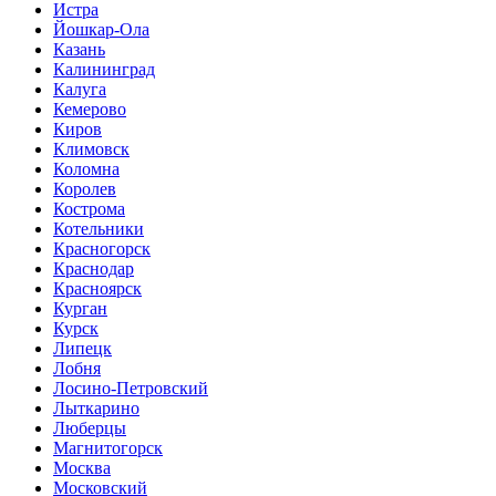
Истра
Йошкар-Ола
Казань
Калининград
Калуга
Кемерово
Киров
Климовск
Коломна
Королев
Кострома
Котельники
Красногорск
Краснодар
Красноярск
Курган
Курск
Липецк
Лобня
Лосино-Петровский
Лыткарино
Люберцы
Магнитогорск
Москва
Московский