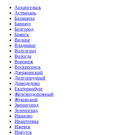
Архангельск
Астрахань
Балашиха
Барнаул
Белгород
Брянск
Видное
Владимир
Волгоград
Вологда
Воронеж
Воскресенск
Дзержинский
Долгопрудный
Домодедово
Екатеринбург
Железнодорожный
Жуковский
Звенигород
Зеленоград
Иваново
Ивантеевка
Ижевск
Иркутск