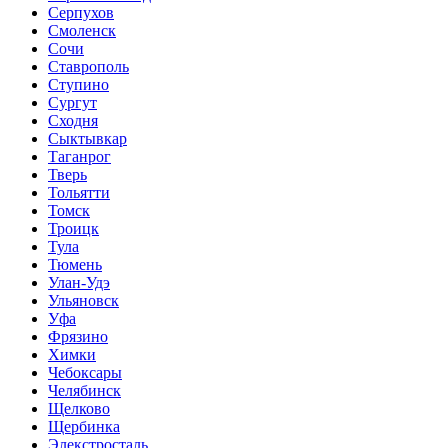
Серпухов
Смоленск
Сочи
Ставрополь
Ступино
Сургут
Сходня
Сыктывкар
Таганрог
Тверь
Тольятти
Томск
Троицк
Тула
Тюмень
Улан-Удэ
Ульяновск
Уфа
Фрязино
Химки
Чебоксары
Челябинск
Щелково
Щербинка
Элекстросталь