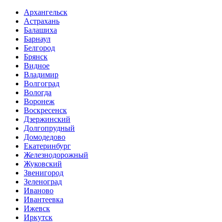
Архангельск
Астрахань
Балашиха
Барнаул
Белгород
Брянск
Видное
Владимир
Волгоград
Вологда
Воронеж
Воскресенск
Дзержинский
Долгопрудный
Домодедово
Екатеринбург
Железнодорожный
Жуковский
Звенигород
Зеленоград
Иваново
Ивантеевка
Ижевск
Иркутск