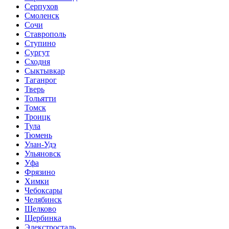
Серпухов
Смоленск
Сочи
Ставрополь
Ступино
Сургут
Сходня
Сыктывкар
Таганрог
Тверь
Тольятти
Томск
Троицк
Тула
Тюмень
Улан-Удэ
Ульяновск
Уфа
Фрязино
Химки
Чебоксары
Челябинск
Щелково
Щербинка
Элекстросталь