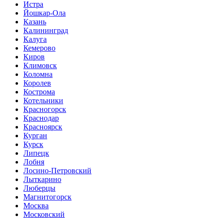
Истра
Йошкар-Ола
Казань
Калининград
Калуга
Кемерово
Киров
Климовск
Коломна
Королев
Кострома
Котельники
Красногорск
Краснодар
Красноярск
Курган
Курск
Липецк
Лобня
Лосино-Петровский
Лыткарино
Люберцы
Магнитогорск
Москва
Московский