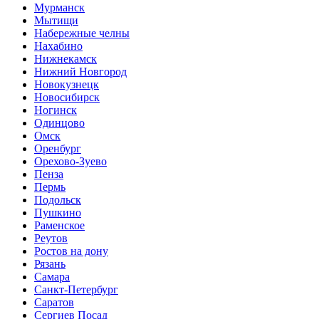
Мурманск
Мытищи
Набережные челны
Нахабино
Нижнекамск
Нижний Новгород
Новокузнецк
Новосибирск
Ногинск
Одинцово
Омск
Оренбург
Орехово-Зуево
Пенза
Пермь
Подольск
Пушкино
Раменское
Реутов
Ростов на дону
Рязань
Самара
Санкт-Петербург
Саратов
Сергиев Посад