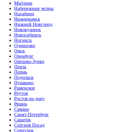
Мытищи
Набережные челны
Нахабино
Нижнекамск
Нижний Новгород
Новокузнецк
Новосибирск
Ногинск
Одинцово
Омск
Оренбург
Орехово-Зуево
Пенза
Пермь
Подольск
Пушкино
Раменское
Реутов
Ростов на дону
Рязань
Самара
Санкт-Петербург
Саратов
Сергиев Посад
Серпухов