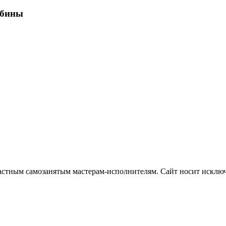
абины
частным самозанятым мастерам‑исполнителям. Сайт носит искл