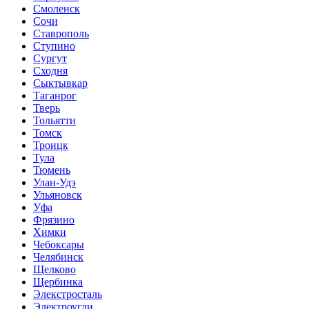
Смоленск
Сочи
Ставрополь
Ступино
Сургут
Сходня
Сыктывкар
Таганрог
Тверь
Тольятти
Томск
Троицк
Тула
Тюмень
Улан-Удэ
Ульяновск
Уфа
Фрязино
Химки
Чебоксары
Челябинск
Щелково
Щербинка
Элекстросталь
Электроугли