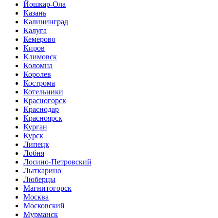
Йошкар-Ола
Казань
Калининград
Калуга
Кемерово
Киров
Климовск
Коломна
Королев
Кострома
Котельники
Красногорск
Краснодар
Красноярск
Курган
Курск
Липецк
Лобня
Лосино-Петровский
Лыткарино
Люберцы
Магнитогорск
Москва
Московский
Мурманск