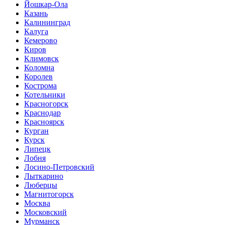
Йошкар-Ола
Казань
Калининград
Калуга
Кемерово
Киров
Климовск
Коломна
Королев
Кострома
Котельники
Красногорск
Краснодар
Красноярск
Курган
Курск
Липецк
Лобня
Лосино-Петровский
Лыткарино
Люберцы
Магнитогорск
Москва
Московский
Мурманск