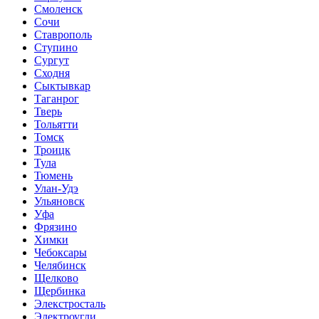
Смоленск
Сочи
Ставрополь
Ступино
Сургут
Сходня
Сыктывкар
Таганрог
Тверь
Тольятти
Томск
Троицк
Тула
Тюмень
Улан-Удэ
Ульяновск
Уфа
Фрязино
Химки
Чебоксары
Челябинск
Щелково
Щербинка
Элекстросталь
Электроугли