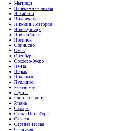
Мытищи
Набережные челны
Нахабино
Нижнекамск
Нижний Новгород
Новокузнецк
Новосибирск
Ногинск
Одинцово
Омск
Оренбург
Орехово-Зуево
Пенза
Пермь
Подольск
Пушкино
Раменское
Реутов
Ростов на дону
Рязань
Самара
Санкт-Петербург
Саратов
Сергиев Посад
Серпухов