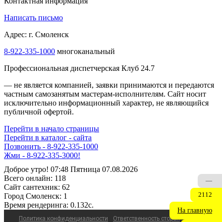
Контактная информация
Написать письмо
Адрес: г. Смоленск
8-922-335-2000
многоканальный
Профессиональная диспетчерская Клуб 24.7
— не является компанией, заявки принимаются и передаются
частным самозанятым мастерам‑исполнителям. Сайт носит
исключительно информационный характер, не являющийся
публичной офертой.
Перейти в начало страницы
Перейти в каталог - сайта
Позвонить - 8-922-335-1000
ДИСПЕТЧЕР НА СВЯЗИ - 8-922-335-1000
Доброе утро! 07:48 Пятница 07.08.2026
Всего онлайн:
118
—
Сайт cантехник:
62
2112
Город Смоленск:
1
Время рендеринга:
0.132c.
На главную
Политика конфиденциальности
Ответственность сторон