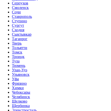
Серпухов
Смоленск
Сочи
Ставрополь
Ступино
Сургут
Сходня
Сыктывкар
Таганрог
Тверь
Тольятти
Томск
Троицк
Тула
Тюмень
Улан-Удэ
Ульяновск
Уфа
Фрязино
Химки
Чебоксары
Челябинск
Щелково
Щербинка
Элекстросталь