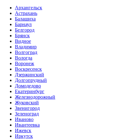
Архангельск
Астрахань
Балашиха
Барнаул
Белгород
Брянск
Видное
Владимир
Волгоград
Вологда
Воронеж
Воскресенск
Дзержинский
Долгопрудный
Домодедово
Екатеринбург
Железнодорожный
Жуковский
Звенигород
Зеленоград
Иваново
Ивантеевка
Ижевск
Иркутск