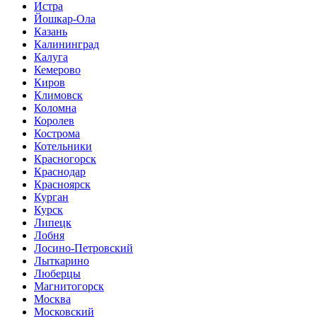
Истра
Йошкар-Ола
Казань
Калининград
Калуга
Кемерово
Киров
Климовск
Коломна
Королев
Кострома
Котельники
Красногорск
Краснодар
Красноярск
Курган
Курск
Липецк
Лобня
Лосино-Петровский
Лыткарино
Люберцы
Магнитогорск
Москва
Московский