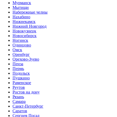
Мурманск
Мытищи
Набережные челны
Нахабино
Нижнекамск
Нижний Новгород
Новокузнецк
Новосибирск
Ногинск
Одинцово
Омск
Оренбург
Орехово-Зуево
Пенза
Пермь
Подольск
Пушкино
Раменское
Реутов
Ростов на дону
Рязань
Самара
Санкт-Петербург
Саратов
Сергиев Посад