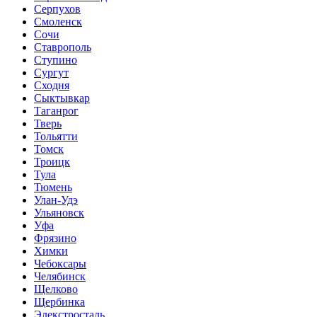
Серпухов
Смоленск
Сочи
Ставрополь
Ступино
Сургут
Сходня
Сыктывкар
Таганрог
Тверь
Тольятти
Томск
Троицк
Тула
Тюмень
Улан-Удэ
Ульяновск
Уфа
Фрязино
Химки
Чебоксары
Челябинск
Щелково
Щербинка
Элекстросталь