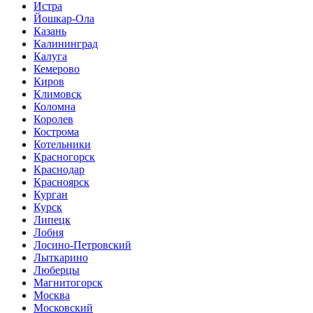
Истра
Йошкар-Ола
Казань
Калининград
Калуга
Кемерово
Киров
Климовск
Коломна
Королев
Кострома
Котельники
Красногорск
Краснодар
Красноярск
Курган
Курск
Липецк
Лобня
Лосино-Петровский
Лыткарино
Люберцы
Магнитогорск
Москва
Московский